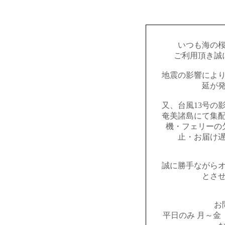
いつも海の
ご利用頂き誠
地震の影響によ
延が
又、台風13号の
奄美諸島にて集
機・フェリーの
止・お届け
誠に勝手ながら
とさ
お
平日のみ 月～金